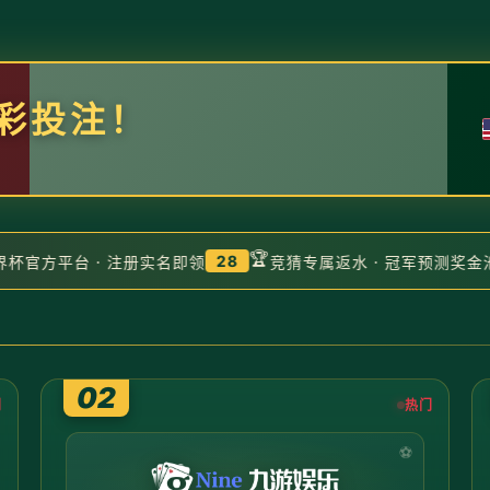
精彩投注！
🏆
官方平台 · 注册实名即领
竞猜专属返水 · 冠军预测奖金池
28
8
02
门
热门